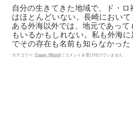
自分の生きてきた地域で、ド・ロ
はほとんどいない。長崎において
ある外海以外では、地元であって
もいるかもしれない。私も外海に
でその存在も名前も知らなかった
ド・
カテゴリー:
Essay (Word)
|
コメントを受け付けていません
ロ
さ
ま
の
お
茶
が
届
い
た
は